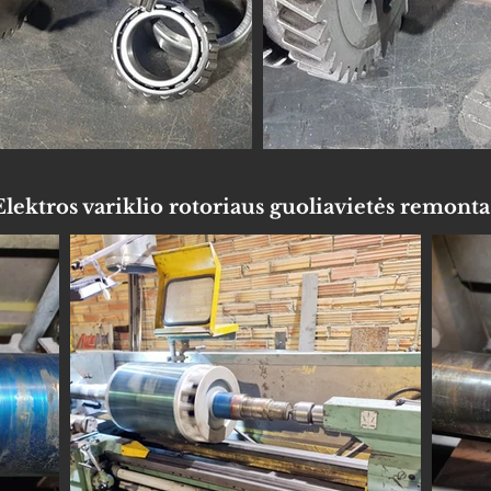
Elektros variklio rotoriaus guoliavietės remonta