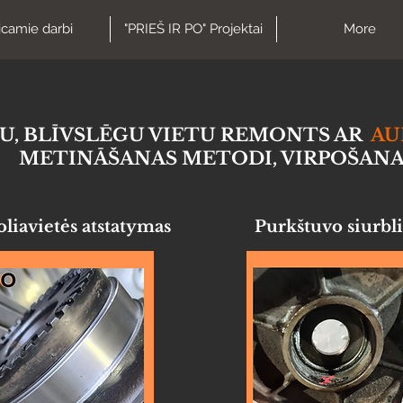
icamie darbi
"PRIEŠ IR PO" Projektai
More
U, BLĪVSLĒGU VIETU REMONTS AR
AU
METINĀŠANAS METODI, VIRPOŠAN
liavietės atstatymas
Purkštuvo siurbl