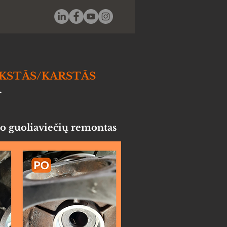
KSTĀS/KARSTĀS
A
io guoliaviečių remontas