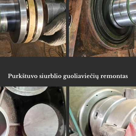
Purkštuvo siurblio guoliaviečių remontas