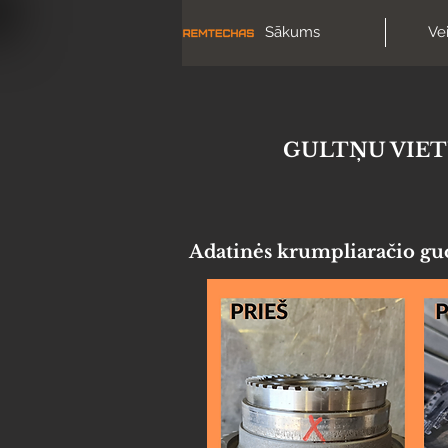
Sākums
Ve
GULTŅU VIET
Adatinės krumpliaračio guo