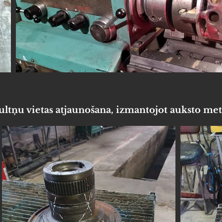
ultņu vietas atjaunošana, izmantojot auksto me