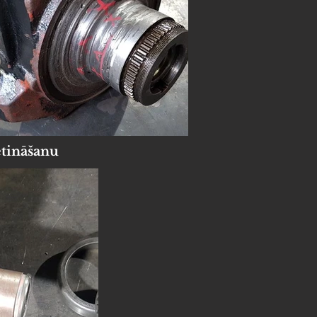
etināšanu