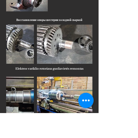
Восстановление опоры шестерни холодной сваркой
Elektros variklio rotoriaus guoliavietės remontas