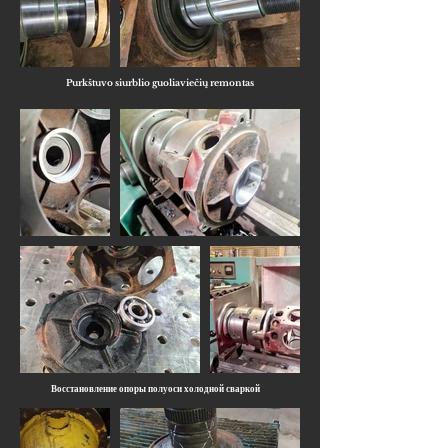
Purkštuvo siurblio guoliaviečių remontas
Восстановление опоры полуоси холодной сваркой