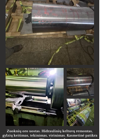
Zuoknių oro uostas. Hidraulinių keltuvų remontas,
gylzių keitimas, tekinimas, virinimas. Kasmetinė patikra