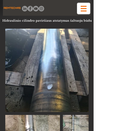
Hidraulinio cilindro paviršiaus atstatymas šaltuoju būdu