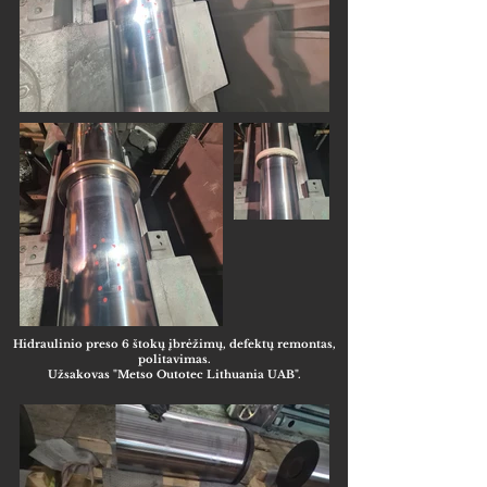
Hidraulinio preso 6 štokų įbrėžimų, defektų remontas,
politavimas.
Užsakovas "Metso Outotec Lithuania UAB".