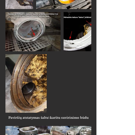
Paviršių atstatymas šaltu\karštu suvirinimo būdu