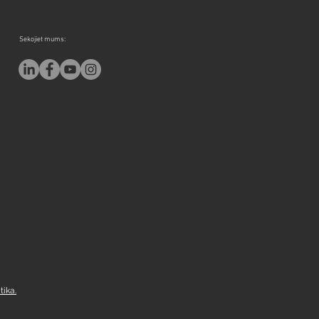
Sekojiet mums:
tika.