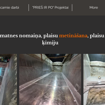
icamie darbi
"PRIEŠ IR PO" Projektai
More
amatnes nomaiņa, plaisu
metināšana
, plais
ķīmiju