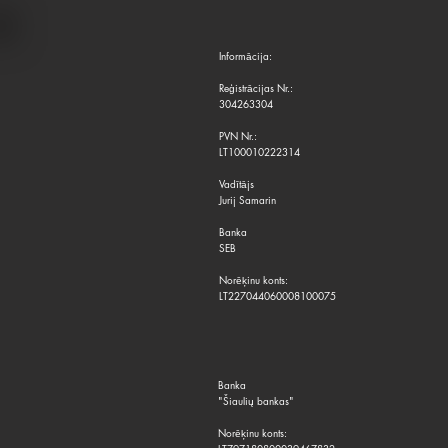
Informācija:
Reģistrācijas Nr.:
304263304
PVN Nr.:
LT100010222314
Vadītājs
Jurij Samarin
Banka
SEB
Norēķinu konts:
LT227044060008100075
Banka
"Šiaulių bankas"
Norēķinu konts: