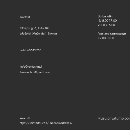
Darba laiks:
Kontakti:
I-IV 8.00-17.00
V 8.00-16.00
Naujoji g. 5
,
LT-89101
Mažeiķi (Mažeikiai), Lietuva
Pusdienu pārtraukums:
12.00-13.00
+37065549967
info@remtechas.lt
bremtechas@gmail.com
Rekvizīti:
Mūsų priva
tumo poli
https://rekvizitai.vz.lt/imone/remtechas/